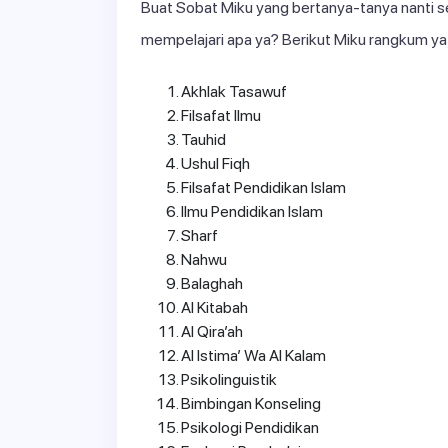
Buat Sobat Miku yang bertanya-tanya nanti s
mempelajari apa ya? Berikut Miku rangkum ya m
Akhlak Tasawuf
Filsafat Ilmu
Tauhid
Ushul Fiqh
Filsafat Pendidikan Islam
Ilmu Pendidikan Islam
Sharf
Nahwu
Balaghah
Al Kitabah
Al Qira’ah
Al Istima’ Wa Al Kalam
Psikolinguistik
Bimbingan Konseling
Psikologi Pendidikan